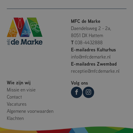
Google Privacy Policy
MFC de Marke
Aanbieder
/
Daendelsweg 2 - 2a,
Naam
Vervaldatum
Omschrijving
Domein
8051 DX Hattem
_ga
Google LLC
1 jaar 1
Deze cookienaam
T
038-4432888
maand
is gekoppeld aan
.mfcdemarke.nl
Google Universal
E-mailadres Kulturhus
Analytics - wat een
info@mfcdemarke.nl
belangrijke update
is van de meer
E-mailadres Zwembad
algemeen gebruikte
analyseservice van
receptie@mfcdemarke.nl
Google. Deze
cookie wordt
gebruikt om unieke
Wie zijn wij
Volg ons
gebruikers te
Missie en visie
onderscheiden
door een
Contact
willekeurig
gegenereerd
Vacatures
nummer toe te
Algemene voorwaarden
wijzen als klant-ID.
Het is opgenomen
Klachten
in elk
paginaverzoek op
een site en wordt
gebruikt om