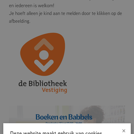
en iedereen is welkom!
Je hoeft alleen je kind aan te melden door te klikken op de
afbeelding.
×
Deze website maakt gebruik van cookies.