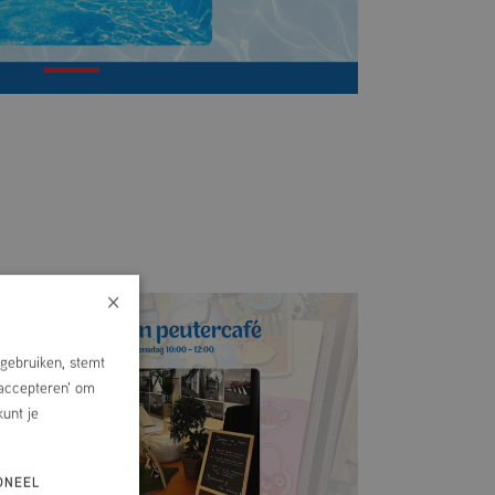
×
gebruiken, stemt
 accepteren' om
kunt je
ONEEL