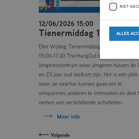
NIET-GEC
12/06/2026 15:00
Tienermiddag 10-14 jaar
ALLES AC
s-speel-
Elke Vrijdag: Tienermiddag 10-14 jaar van
tot 4 jaar.
15:00-17:30 The HangOut is een
 gewoon
jongerencentrum waar jongeren tussen de 
en 23 jaar oud welkom zijn. Het is een plek
Strikt noodzakelij
waar ze naartoe kunnen gaan om te
website kan niet go
ontspannen, anderen te ontmoeten en deel 
Naam
nemen aan verschillende activiteiten.
CookieScriptCo
Meer info