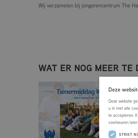
Wij verzamelen bij jongerencentrum The Ha
WAT ER NOG MEER TE 
Deze website
Deze website geb
u in met alle co
te accepteren. K
voorkeuren late
STRIKT N