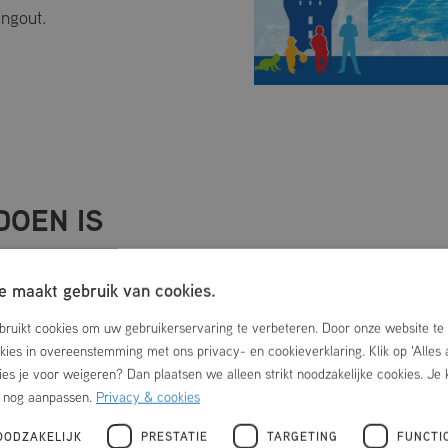
ngout.
DOEN IS
 maakt gebruik van cookies.
ruikt cookies om uw gebruikerservaring te verbeteren. Door onze website te 
okies in overeenstemming met ons privacy- en cookieverklaring. Klik op 'Alles
ies je voor weigeren? Dan plaatsen we alleen strikt noodzakelijke cookies. Je 
r nog aanpassen.
Privacy & cookies
OODZAKELIJK
PRESTATIE
TARGETING
FUNCTI