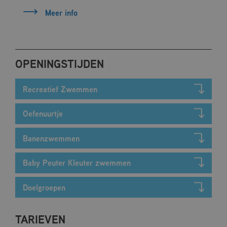
gebruikers te
Meer info
onderscheiden
door een
willekeurig
gegenereerd
nummer toe te
wijzen als klant-ID.
Het is opgenomen
OPENINGSTIJDEN
in elk
paginaverzoek op
een site en wordt
gebruikt om
Recreatief Zwemmen
bezoekers-, sessie-
en
campagnegegevens
Oefenuurtje
te berekenen voor
de
analyserapporten
van de site.
Banenzwemmen
_ga_2XMEL8KM3E
.mfcdemarke.nl
1 jaar 1
Deze cookie wordt
maand
gebruikt door
Baby Peuter Kleuter zwemmen
Google Analytics
om de sessiestatus
te behouden.
Doelgroepen
TARIEVEN