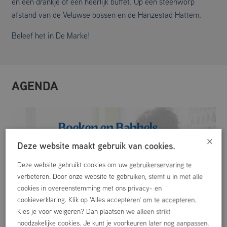
en een drankje of een heerlijk buffet. Op een steenworp
afstand van de Veluwse bossen en de Hanzestad Hattem.
Beleef het in De Marke!
AGENDA
×
Deze website maakt gebruik van cookies.
Deze website gebruikt cookies om uw gebruikerservaring te
verbeteren. Door onze website te gebruiken, stemt u in met alle
cookies in overeenstemming met ons privacy- en
cookieverklaring. Klik op 'Alles accepteren' om te accepteren.
Kies je voor weigeren? Dan plaatsen we alleen strikt
noodzakelijke cookies. Je kunt je voorkeuren later nog aanpassen.