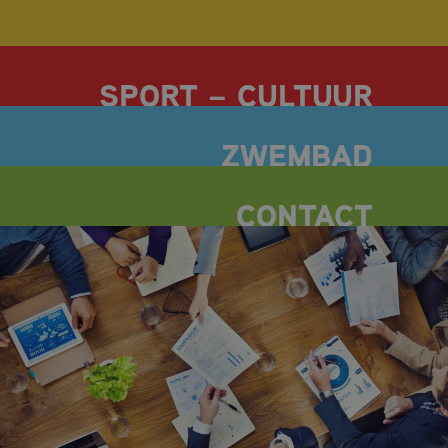
CULTUUR EN ACTIVITEITEN
SPORT
OPENINGSTIJDEN
HUISGENOTEN
TARIEVEN
ZOMERACTIVITEITEN
ZWEMLESSEN
BANENZWEMMEN
DOELGROEPZWEMMEN