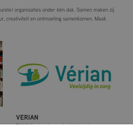
lturele) organisaties onder één dak. Samen maken zij
ur, creativiteit en ontmoeting samenkomen. Maak
VERIAN
Bij Vérian ben je aan het juiste adres als je