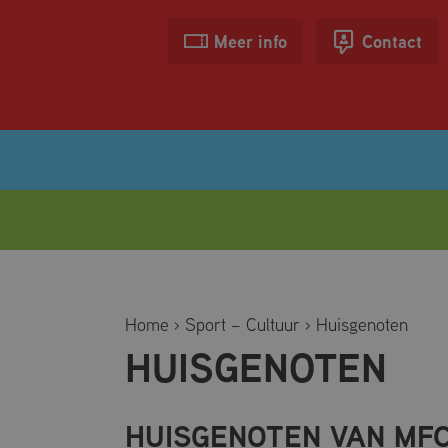
Meer info
Contact
OPENINGSTIJDEN
Home
›
Sport – Cultuur
›
Huisgenoten
TARIEVEN
HUISGENOTEN
ZOMERACTIVITEITEN
ZWEMLESSEN
HUISGENOTEN VAN MFC
BANENZWEMMEN