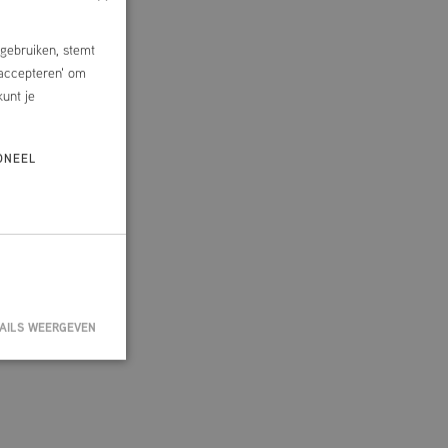
gebruiken, stemt
 accepteren' om
kunt je
ONEEL
AILS WEERGEVEN
ountbeheer. De