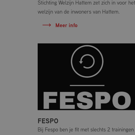
Stichting Welzijn Hattem zet zich in voor he
welzijn van de inwoners van Hattem.
Naam
CookieScriptCo
Meer info
Naam
_ga
_ga_2XMEL8KM
FESPO
Bij Fespo ben je fit met slechts 2 trainingen