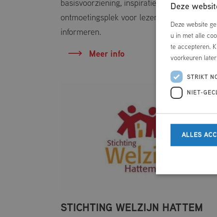
basisvoorziening, inspiratiebron en
Deze website
ontmoetingsplek voor lezen, leren en
Deze website geb
informeren.
u in met alle co
te accepteren. K
Meer info
voorkeuren late
STRIKT N
NIET-GEC
ALLES AC
STICHTING WELZIJN HATTEM
Strikt noodzakelij
website kan niet go