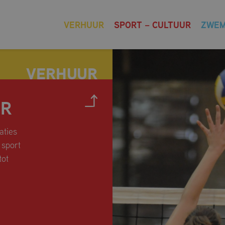
VERHUUR
SPORT – CULTUUR
ZWE
UR
aties
 sport
tot