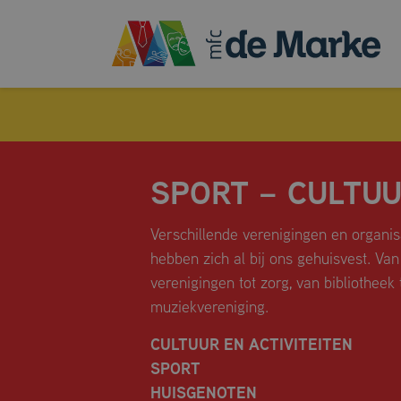
SPORT – CULTU
Verschillende verenigingen en organis
hebben zich al bij ons gehuisvest. Van
MULTIFUNCTIONELE ZAAL
verenigingen tot zorg, van bibliotheek 
FLEXRUIMTE
muziekvereniging.
HUSKAMER
CULTUUR EN ACTIVITEITEN
VERGADERRUIMTES
SPORT
DE SPORTHAL
HUISGENOTEN