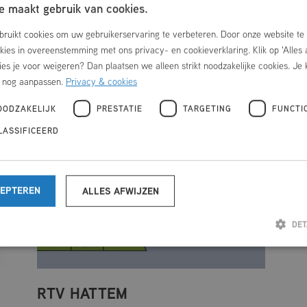
op zoek bent naar een betrouwbare en
 maakt gebruik van cookies.
veelzijdige zorgverlener. Vérian heeft een
ruikt cookies om uw gebruikerservaring te verbeteren. Door onze website te 
frisse kijk op zorg.
okies in overeenstemming met ons privacy- en cookieverklaring. Klik op 'Alles
ies je voor weigeren? Dan plaatsen we alleen strikt noodzakelijke cookies. Je 
Meer info
r nog aanpassen.
Privacy & cookies
OODZAKELIJK
PRESTATIE
TARGETING
FUNCTI
LASSIFICEERD
CEPTEREN
ALLES AFWIJZEN
DET
Strikt noodzakelijk
Prestatie
Targeting
Functioneel
Niet-geclassificeerd
RTV HATTEM
ke cookies maken de kernfunctionaliteiten van de website mogelijk, zoals gebruikersaanmelding en acc
ed worden gebruikt zonder de strikt noodzakelijke cookies.