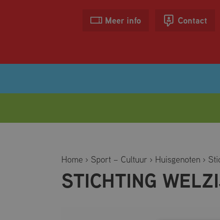
Meer info
Contact
OPENINGSTIJDEN
Home
›
Sport – Cultuur
›
Huisgenoten
›
Sti
TARIEVEN
STICHTING WELZ
ZOMERACTIVITEITEN
ZWEMLESSEN
BANENZWEMMEN