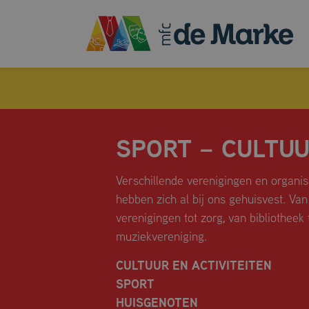
SPORT – CULTU
Verschillende verenigingen en organis
hebben zich al bij ons gehuisvest. Van
MULTIFUNCTIONELE ZAAL
verenigingen tot zorg, van bibliotheek 
FLEXRUIMTE
muziekvereniging.
HUSKAMER
CULTUUR EN ACTIVITEITEN
VERGADERRUIMTES
SPORT
DE SPORTHAL
HUISGENOTEN