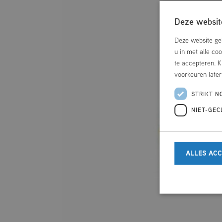
DOELGROEPZWEMMEN
Deze website
Deze website geb
u in met alle co
te accepteren. K
voorkeuren late
STRIKT N
NIET-GEC
ALLES AC