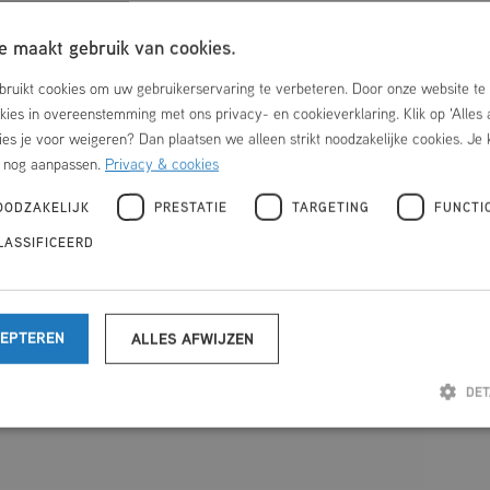
 maakt gebruik van cookies.
ruikt cookies om uw gebruikerservaring te verbeteren. Door onze website te 
okies in overeenstemming met ons privacy- en cookieverklaring. Klik op 'Alles
ies je voor weigeren? Dan plaatsen we alleen strikt noodzakelijke cookies. Je 
r nog aanpassen.
Privacy & cookies
OODZAKELIJK
PRESTATIE
TARGETING
FUNCTI
LASSIFICEERD
CEPTEREN
ALLES AFWIJZEN
DET
Strikt noodzakelijk
Prestatie
Targeting
Functioneel
Niet-geclassificeerd