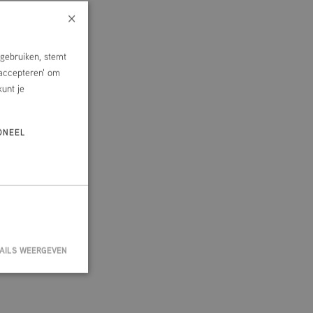
×
gebruiken, stemt
 accepteren' om
kunt je
ONEEL
AILS WEERGEVEN