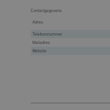
Strikt noodzakelij
website kan niet go
Contactgegevens
Naam
Adres
CookieScriptCo
Telefoonnummer
Mailadres
Website
Naam
_ga
_ga_2XMEL8KM