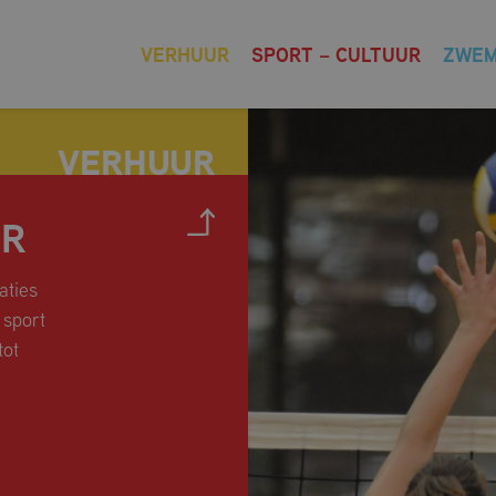
VERHUUR
SPORT – CULTUUR
ZWE
UR
aties
 sport
tot