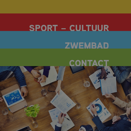
CULTUUR EN ACTIVITEITEN
SPORT
OPENINGSTIJDEN
HUISGENOTEN
TARIEVEN
ZOMERACTIVITEITEN
ZWEMLESSEN
BANENZWEMMEN
DOELGROEPZWEMMEN