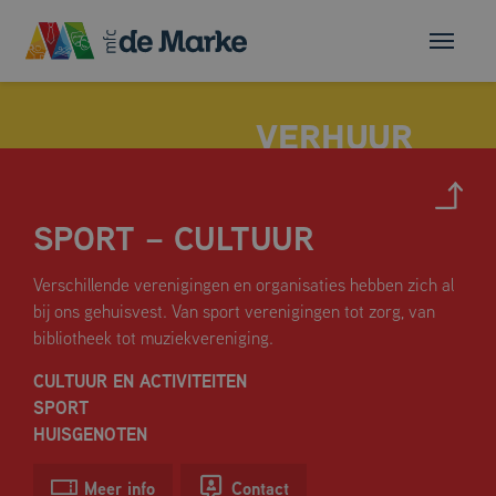
SPORT – CULTUUR
MULTIFUNCTIONELE ZAAL
Verschillende verenigingen en organisaties hebben zich al
FLEXRUIMTE
bij ons gehuisvest. Van sport verenigingen tot zorg, van
HUSKAMER
bibliotheek tot muziekvereniging.
VERGADERRUIMTES
CULTUUR EN ACTIVITEITEN
DE SPORTHAL
SPORT
HUISGENOTEN
Meer info
Contact