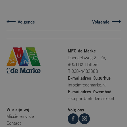
gegenereerd nummer toe te 
als klant-ID. Het is opgenome
paginaverzoek op een site en
gebruikt om bezoekers-, sess
campagnegegevens te bereke
de analyserapporten van de si
_ga_2XMEL8KM3E
.mfcdemarke.nl
1 jaar 1
Deze cookie wordt gebruikt d
maand
Google Analytics om de sessi
te behouden.
MFC de Marke
Daendelsweg 2 - 2a,
8051 DX Hattem
T
038-4432888
E-mailadres Kulturhus
info@mfcdemarke.nl
E-mailadres Zwembad
receptie@mfcdemarke.nl
Wie zijn wij
Volg ons
Missie en visie
Contact