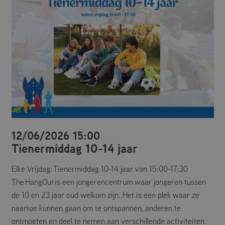
mogelijk, zoals gebruikersaanmelding en accountbeheer. De website kan niet
goed worden gebruikt zonder de strikt noodzakelijke cookies.
Aanbieder
/
Naam
Vervaldatum
Omschrijving
Domein
CookieScriptConsent
CookieScript
4 weken 2
Deze cookie
dagen
wordt gebruikt
mfcdemarke.nl
door de Cookie-
Script.com-
service om de
cookievoorkeuren
van bezoekers te
onthouden. De
cookie-banner
van Cookie-
Script.com is
noodzakelijk om
12/06/2026 15:00
correct te
werken.
Tienermiddag 10-14 jaar
Google Privacy Policy
Elke Vrijdag: Tienermiddag 10-14 jaar van 15:00-17:30
The HangOut is een jongerencentrum waar jongeren tussen
Aanbieder
/
Naam
Vervaldatum
Omschrijving
de 10 en 23 jaar oud welkom zijn. Het is een plek waar ze
Domein
naartoe kunnen gaan om te ontspannen, anderen te
_ga
Google LLC
1 jaar 1
Deze cookienaam
maand
is gekoppeld aan
.mfcdemarke.nl
ontmoeten en deel te nemen aan verschillende activiteiten.
Google Universal