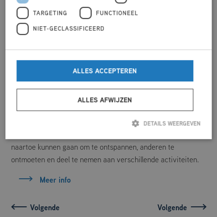
TARGETING
FUNCTIONEEL
NIET-GECLASSIFICEERD
ALLES ACCEPTEREN
12/06/2026 15:00
Tienermiddag 10-14 jaar
ALLES AFWIJZEN
Elke Vrijdag: Tienermiddag 10-14 jaar van 15:00-17:30
The HangOut is een jongerencentrum waar jongeren tussen
DETAILS WEERGEVEN
de 10 en 23 jaar oud welkom zijn. Het is een plek waar ze
naartoe kunnen gaan om te ontspannen, anderen te
Strikt noodzakelijk
Prestatie
Targeting
Functioneel
ontmoeten en deel te nemen aan verschillende activiteiten.
Niet-geclassificeerd
Meer info
Strikt noodzakelijke cookies maken de kernfunctionaliteiten van de website
mogelijk, zoals gebruikersaanmelding en accountbeheer. De website kan niet
goed worden gebruikt zonder de strikt noodzakelijke cookies.
Aanbieder
/