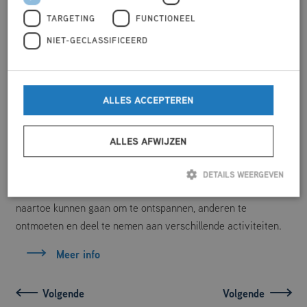
TARGETING
FUNCTIONEEL
NIET-GECLASSIFICEERD
ALLES ACCEPTEREN
12/06/2026 15:00
Tienermiddag 10-14 jaar
ALLES AFWIJZEN
Elke Vrijdag: Tienermiddag 10-14 jaar van 15:00-17:30
The HangOut is een jongerencentrum waar jongeren tussen
DETAILS WEERGEVEN
de 10 en 23 jaar oud welkom zijn. Het is een plek waar ze
naartoe kunnen gaan om te ontspannen, anderen te
Strikt noodzakelijk
Prestatie
Targeting
Functioneel
ontmoeten en deel te nemen aan verschillende activiteiten.
Niet-geclassificeerd
Meer info
Strikt noodzakelijke cookies maken de kernfunctionaliteiten van de website
mogelijk, zoals gebruikersaanmelding en accountbeheer. De website kan niet
goed worden gebruikt zonder de strikt noodzakelijke cookies.
Aanbieder
/