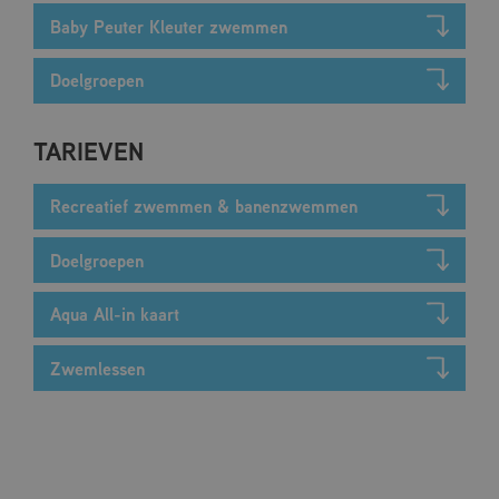
is van de meer
algemeen gebruikte
Baby Peuter Kleuter zwemmen
analyseservice van
Google. Deze
cookie wordt
Doelgroepen
gebruikt om unieke
gebruikers te
onderscheiden
door een
TARIEVEN
willekeurig
gegenereerd
nummer toe te
wijzen als klant-ID.
Recreatief zwemmen & banenzwemmen
Het is opgenomen
in elk
paginaverzoek op
een site en wordt
Doelgroepen
gebruikt om
bezoekers-, sessie-
en
Aqua All-in kaart
campagnegegevens
te berekenen voor
de
analyserapporten
Zwemlessen
van de site.
_ga_2XMEL8KM3E
.mfcdemarke.nl
1 jaar 1
Deze cookie wordt
maand
gebruikt door
Google Analytics
om de sessiestatus
te behouden.