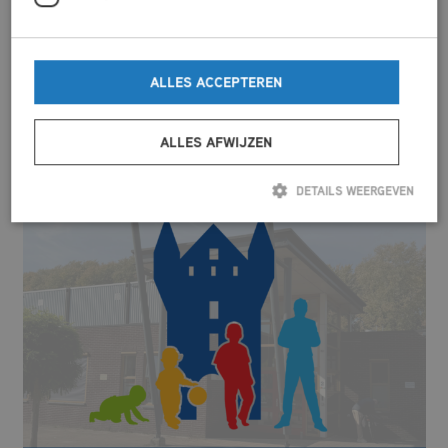
Vorige
Volgende
ALLES ACCEPTEREN
ALLES AFWIJZEN
ANDER NIEUWS
DETAILS WEERGEVEN
Strikt noodzakelijk
Prestatie
Targeting
Functioneel
Niet-geclassificeerd
Strikt noodzakelijke cookies maken de kernfunctionaliteiten van de website
mogelijk, zoals gebruikersaanmelding en accountbeheer. De website kan niet
goed worden gebruikt zonder de strikt noodzakelijke cookies.
Aanbieder
/
Naam
Vervaldatum
Omschrijving
Domein
CookieScriptConsent
CookieScript
4 weken 2
Deze cookie
dagen
wordt gebruikt
mfcdemarke.nl