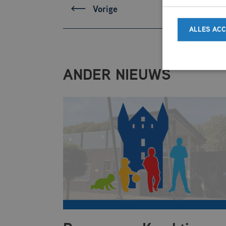
Vorige
ALLES AC
ANDER NIEUWS
Strikt noodzakelij
website kan niet go
Naam
CookieScriptCo
Naam