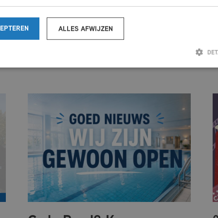
CEPTEREN
ALLES AFWIJZEN
DET
Strikt noodzakelijk
Prestatie
Targeting
Functioneel
Niet-geclassificeerd
ke cookies maken de kernfunctionaliteiten van de website mogelijk, zoals gebruikersaanmelding en acc
ed worden gebruikt zonder de strikt noodzakelijke cookies.
Aanbieder
/
Vervaldatum
Omschrijving
Domein
nsent
CookieScript
4 weken 2
Deze cookie wordt gebruikt door de Cookie-Script.com-se
dagen
cookievoorkeuren van bezoekers te onthouden. De cooki
mfcdemarke.nl
Cookie-Script.com is noodzakelijk om correct te werken.
Aanbieder
/
Vervaldatum
Omschrijving
Domein