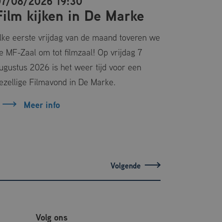
7/08/2026 19:30
28/08/2
cs - wat een
yseservice van
Film kijken in De Marke
Vier 
te onderscheiden
klant-ID. Het is
krijg
uikt om
or de
lke eerste vrijdag van de maand toveren we
e MF-Zaal om tot filmzaal! Op vrijdag 7
Op vrijdag
siestatus te
ugustus 2026 is het weer tijd voor een
vier de zo
ezellige Filmavond in De Marke.
alle inwon
Meer info
Me
Volg ons