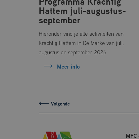
Programma Krachtig
_ga
Hattem juli-augustus-
team gaat
september
de
Hieronder vind je alle activiteiten van
_ga_2XMEL8KM
Krachtig Hattem in De Marke van juli,
augustus en september 2026.
Meer info
MFC 