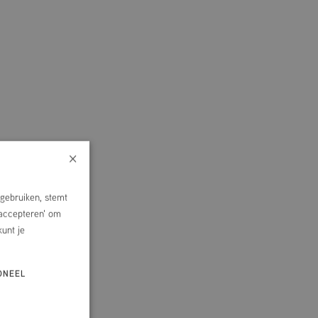
×
gebruiken, stemt
 accepteren' om
kunt je
ONEEL