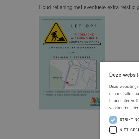
Houd rekening met eventuele extra reistijd
Deze website
Deze website geb
u in met alle co
te accepteren. K
voorkeuren late
STRIKT N
NIET-GEC