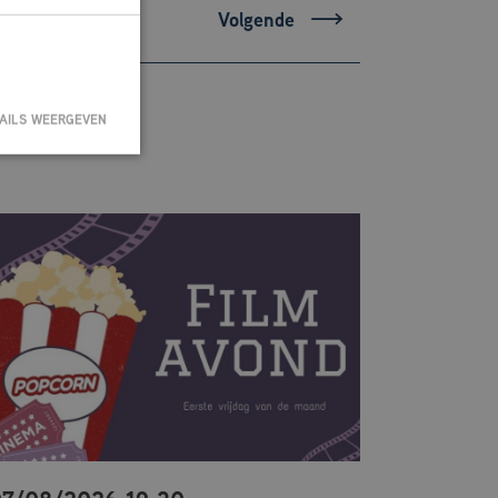
Volgende
AILS WEERGEVEN
ountbeheer. De
rvice om de
e-banner van