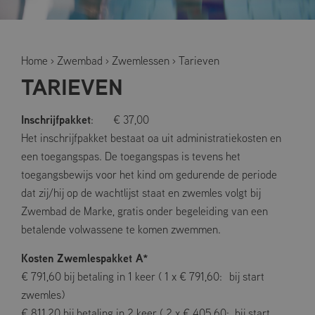
Home
›
Zwembad
›
Zwemlessen
›
Tarieven
TARIEVEN
Inschrijfpakket
: € 37,00
Het inschrijfpakket bestaat oa uit administratiekosten en
een toegangspas. De toegangspas is tevens het
toegangsbewijs voor het kind om gedurende de periode
dat zij/hij op de wachtlijst staat en zwemles volgt bij
Zwembad de Marke, gratis onder begeleiding van een
betalende volwassene te komen zwemmen.
Kosten Zwemlespakket A*
€ 791,60 bij betaling in 1 keer ( 1 x € 791,60: bij start
zwemles)
€ 811,20 bij betaling in 2 keer ( 2 x € 405,60: bij start