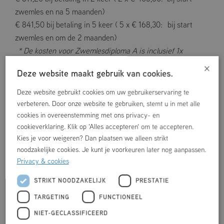
zwemles en na 5 maanden)
€ 841,50 bij betaling in 5 keer ( 5 x € 168,30: bij start
zwemles en om de 2 maanden)
* De kosten voor Zwemlesdiploma A is inclusief 1x
×
diplomakosten.
Deze website maakt gebruik van cookies.
Kosten Zwemlespakket AB*
Deze website gebruikt cookies om uw gebruikerservaring te
€ 968,40 bij betaling in 1 keer ( 1 x € 968,40: bij start
verbeteren. Door onze website te gebruiken, stemt u in met alle
zwemles)
cookies in overeenstemming met ons privacy- en
€ 998,40 bij betaling in 3 keer ( 3 x € 332,80: bij start
cookieverklaring. Klik op 'Alles accepteren' om te accepteren.
zwemles en om 4 de maanden)
Kies je voor weigeren? Dan plaatsen we alleen strikt
€ 1.027,20 bij betaling in 6 keer ( 6 x € 171,20: bij start
noodzakelijke cookies. Je kunt je voorkeuren later nog aanpassen.
Privacy & cookies
zwemles en om de 2 maanden)
* De kosten voor Zwemlesdiploma A en B zijn inclusief 2x
STRIKT NOODZAKELIJK
PRESTATIE
diplomakosten
TARGETING
FUNCTIONEEL
Kosten Zwemlespakket ABC*
NIET-GECLASSIFICEERD
€ 1.148,20 bij betaling in 1 keer ( 1 x € 1.148,20: bij start