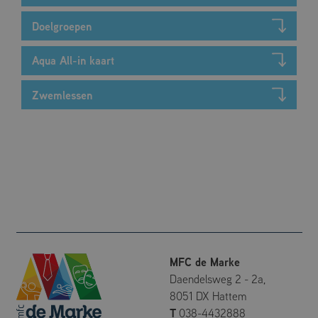
onderscheiden
door een
willekeurig
Doelgroepen
gegenereerd
nummer toe te
wijzen als klant-ID.
Aqua All-in kaart
Het is opgenomen
in elk
paginaverzoek op
een site en wordt
Zwemlessen
gebruikt om
bezoekers-, sessie-
en
campagnegegevens
te berekenen voor
de
analyserapporten
van de site.
_ga_2XMEL8KM3E
.mfcdemarke.nl
1 jaar 1
Deze cookie wordt
maand
gebruikt door
Google Analytics
om de sessiestatus
te behouden.
MFC de Marke
Daendelsweg 2 - 2a,
8051 DX Hattem
T
038-4432888