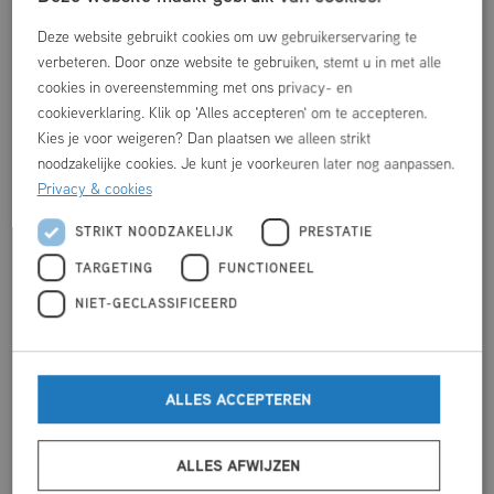
zwemlessen vaak als prettiger en hebben meestal meer kracht
Deze website gebruikt cookies om uw gebruikerservaring te
en uithoudingsvermogen.
verbeteren. Door onze website te gebruiken, stemt u in met alle
cookies in overeenstemming met ons privacy- en
De reguliere zwemlessen vinden plaats op maandag-,
cookieverklaring. Klik op 'Alles accepteren' om te accepteren.
donderdag- en vrijdagmiddag en op zaterdagochtend.
Kies je voor weigeren? Dan plaatsen we alleen strikt
De versnelcursus wordt gegeven op dinsdagmiddag.
noodzakelijke cookies. Je kunt je voorkeuren later nog aanpassen.
Voor privélessen en pluslessen kun je ook een voorkeursdag
Privacy & cookies
aangeven. Deze lessen worden aangeboden op dinsdag-,
STRIKT NOODZAKELIJK
PRESTATIE
woensdag- en vrijdagmiddag.
TARGETING
FUNCTIONEEL
Let op: ontvang je binnen 3 dagen geen e-mail? Neem dan
NIET-GECLASSIFICEERD
telefonisch contact met ons op om te controleren of de
inschrijving goed is ontvangen.
Schrijf je hier in voor Reguliere zwemles
ALLES ACCEPTEREN
Schrijf je hier in voor Versnelcursus
ALLES AFWIJZEN
Schrijf je hier in voor Zwemles Plus 1-op-1