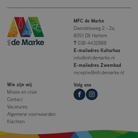
bezoekers-, sessie-
en
campagnegegevens
te berekenen voor
de
MFC de Marke
analyserapporten
Daendelsweg 2 - 2a,
van de site.
8051 DX Hattem
_ga_2XMEL8KM3E
.mfcdemarke.nl
1 jaar 1
Deze cookie wordt
maand
gebruikt door
T
038-4432888
Google Analytics
E-mailadres Kulturhus
om de sessiestatus
te behouden.
info@mfcdemarke.nl
E-mailadres Zwembad
receptie@mfcdemarke.nl
Wie zijn wij
Volg ons
Missie en visie
Contact
Vacatures
Algemene voorwaarden
Klachten