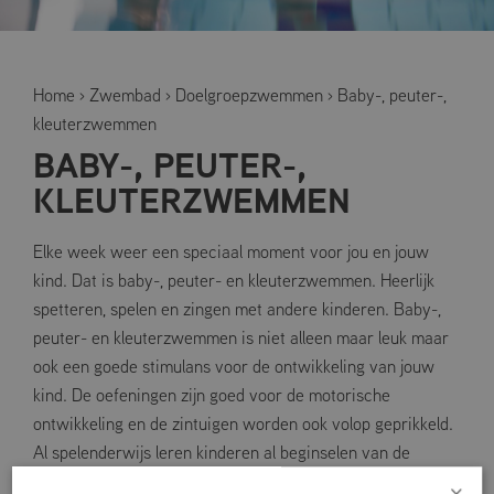
Home
›
Zwembad
›
Doelgroepzwemmen
›
Baby-, peuter-,
kleuterzwemmen
BABY-, PEUTER-,
KLEUTERZWEMMEN
Elke week weer een speciaal moment voor jou en jouw
kind. Dat is baby-, peuter- en kleuterzwemmen. Heerlijk
spetteren, spelen en zingen met andere kinderen. Baby-,
peuter- en kleuterzwemmen is niet alleen maar leuk maar
ook een goede stimulans voor de ontwikkeling van jouw
kind. De oefeningen zijn goed voor de motorische
ontwikkeling en de zintuigen worden ook volop geprikkeld.
Al spelenderwijs leren kinderen al beginselen van de
daadwerkelijke zwemlessen. Voortbewegen in het water,
×