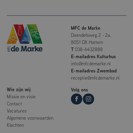
gebruikt om
bezoekers-, sessie-
en
campagnegegevens
te berekenen voor
de
analyserapporten
MFC de Marke
van de site.
Daendelsweg 2 - 2a,
_ga_2XMEL8KM3E
.mfcdemarke.nl
1 jaar 1
Deze cookie wordt
8051 DX Hattem
maand
gebruikt door
Google Analytics
T
038-4432888
om de sessiestatus
E-mailadres Kulturhus
te behouden.
info@mfcdemarke.nl
E-mailadres Zwembad
receptie@mfcdemarke.nl
Wie zijn wij
Volg ons
Missie en visie
Contact
Vacatures
Algemene voorwaarden
Klachten