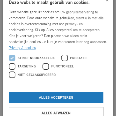
Deze website maakt gebruik van cookies.
drijven op de buik en rug, onder water gaan, klimmen op de
kant en nog veel meer onderdelen worden er al aangestipt
Deze website gebruikt cookies om uw gebruikerservaring te
tijdens de lessen om jouw kind een goed begin te geven
verbeteren. Door onze website te gebruiken, stemt u in met alle
voor de zwemlessen. De lessen worden verzorgd in het
cookies in overeenstemming met ons privacy- en
cookieverklaring. Klik op 'Alles accepteren' om te accepteren.
doelgroepenbad waar de temperatuur van ons water maar
Kies je voor weigeren? Dan plaatsen we alleen strikt
liefst 32 graden is.
noodzakelijke cookies. Je kunt je voorkeuren later nog aanpassen.
Privacy & cookies
Dinsdag en
vrijdag:
STRIKT NOODZAKELIJK
PRESTATIE
2 maanden tot 12
9:00 tot 9:30 uur
Baby’s
TARGETING
FUNCTIONEEL
maanden
NIET-GECLASSIFICEERD
9:30 tot 10:00
Peuter
1 tot 2 jaar
uur
10:00 tot 10:30
Kleuter
2 tot 4 jaar
ALLES ACCEPTEREN
uur
Zomerrooster zwembad (6 juli t/m 16 augustus)
ALLES AFWIJZEN