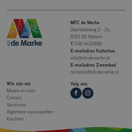
bezoekers-, sessie-
en
campagnegegevens
te berekenen voor
de
MFC de Marke
analyserapporten
van de site.
Daendelsweg 2 - 2a,
8051 DX Hattem
_ga_2XMEL8KM3E
.mfcdemarke.nl
1 jaar 1
Deze cookie wordt
maand
gebruikt door
T
038-4432888
Google Analytics
om de sessiestatus
E-mailadres Kulturhus
te behouden.
info@mfcdemarke.nl
E-mailadres Zwembad
receptie@mfcdemarke.nl
Wie zijn wij
Volg ons
Missie en visie
Contact
Vacatures
Algemene voorwaarden
Klachten