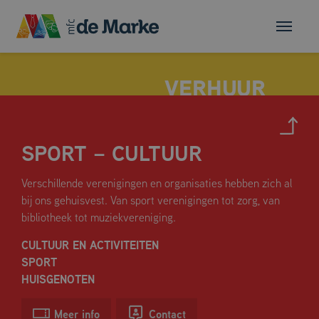
SPORT – CULTUUR
MULTIFUNCTIONELE ZAAL
Verschillende verenigingen en organisaties hebben zich al
FLEXRUIMTE
bij ons gehuisvest. Van sport verenigingen tot zorg, van
HUSKAMER
bibliotheek tot muziekvereniging.
VERGADERRUIMTES
CULTUUR EN ACTIVITEITEN
DE SPORTHAL
SPORT
HUISGENOTEN
Meer info
Contact