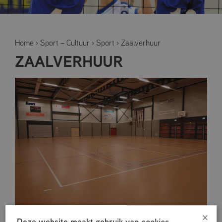
Home
›
Sport – Cultuur
›
Sport
›
Zaalverhuur
ZAALVERHUUR
×
Deze website maakt gebruik van cookies.