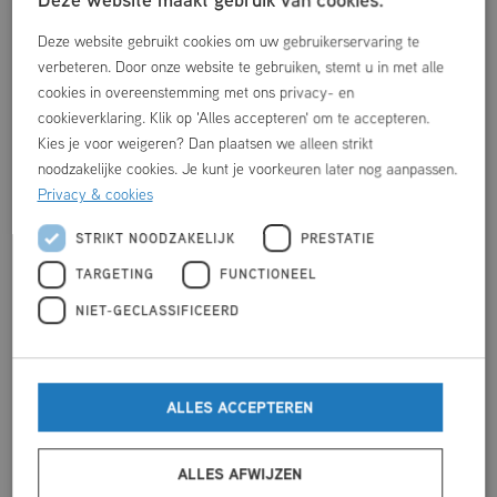
Door middel van een scheidingswand is de sporthal op te
delen in meerdere sportruimtes. De sporthal is voorzien
Deze website gebruikt cookies om uw gebruikerservaring te
verbeteren. Door onze website te gebruiken, stemt u in met alle
van belijning voor meerdere sporten. Voetbal, hockey,
cookies in overeenstemming met ons privacy- en
basketbal, volleybal en badminton kunnen worden
cookieverklaring. Klik op 'Alles accepteren' om te accepteren.
beoefend, en in de sporthal zijn o.a. ringen, touwen,
Kies je voor weigeren? Dan plaatsen we alleen strikt
trapeze en een wand/klimrek aanwezig.
noodzakelijke cookies. Je kunt je voorkeuren later nog aanpassen.
Privacy & cookies
Heb jij interesse in de (huur)mogelijkheden voor een
gezellig onderling potje voetbal, het organiseren van een
STRIKT NOODZAKELIJK
PRESTATIE
toernooi of sportdag? Vul het formulier in en maak een
TARGETING
FUNCTIONEEL
vrijblijvende aanvraag.
NIET-GECLASSIFICEERD
ZAALVERHUUR
VOORNAAM
*
ALLES ACCEPTEREN
ALLES AFWIJZEN
ACHTERNAAM
*