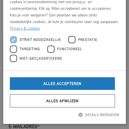
cookies in overeenstemming met ons privacy- en
cookieverklaring. Klik op 'Alles accepteren' om te accepteren.
Kies je voor weigeren? Dan plaatsen we alleen strikt
noodzakelijke cookies. Je kunt je voorkeuren later nog aanpassen.
Privacy & cookies
STRIKT NOODZAKELIJK
PRESTATIE
VERHUUR
TARGETING
FUNCTIONEEL
VOORNAAM
*
NIET-GECLASSIFICEERD
ACHTERNAAM
*
ALLES ACCEPTEREN
ALLES AFWIJZEN
VERENIGINGS- / BEDRIJFSNAAM
DETAILS WEERGEVEN
E-MAILADRES
*