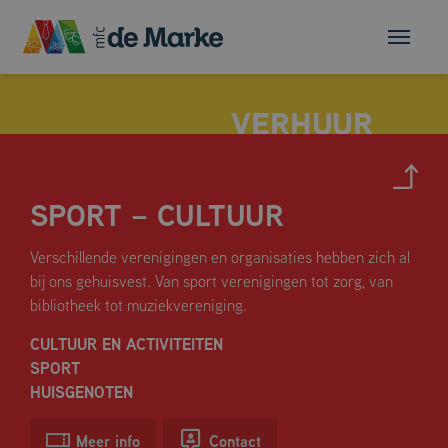
SPORT – CULTUUR
MULTIFUNCTIONELE ZAAL
Verschillende verenigingen en organisaties hebben zich al
FLEXRUIMTE
bij ons gehuisvest. Van sport verenigingen tot zorg, van
HUSKAMER
bibliotheek tot muziekvereniging.
VERGADERRUIMTES
CULTUUR EN ACTIVITEITEN
DE SPORTHAL
SPORT
HUISGENOTEN
Meer info
Contact