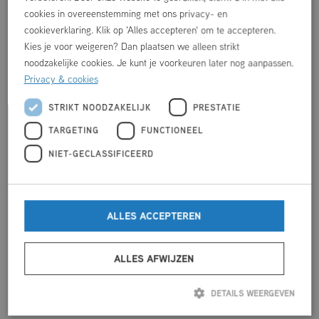
geluidsinstallatie.
cookies in overeenstemming met ons privacy- en
cookieverklaring. Klik op 'Alles accepteren' om te accepteren.
Kies je voor weigeren? Dan plaatsen we alleen strikt
noodzakelijke cookies. Je kunt je voorkeuren later nog aanpassen.
Privacy & cookies
STRIKT NOODZAKELIJK
PRESTATIE
VERHUUR
TARGETING
FUNCTIONEEL
NIET-GECLASSIFICEERD
VOORNAAM
*
ACHTERNAAM
*
ALLES ACCEPTEREN
ALLES AFWIJZEN
VERENIGINGS- / BEDRIJFSNAAM
DETAILS WEERGEVEN