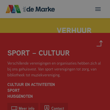
SPORT – CULTUUR
MULTIFUNCTIONELE ZAAL
Verschillende verenigingen en organisaties hebben zich al
FLEXRUIMTE
bij ons gehuisvest. Van sport verenigingen tot zorg, van
HUSKAMER
bibliotheek tot muziekvereniging.
VERGADERRUIMTES
CULTUUR EN ACTIVITEITEN
DE SPORTHAL
SPORT
HUISGENOTEN
Meer info
Contact