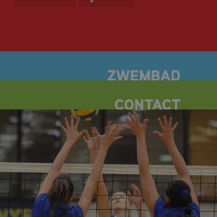
OPENINGSTIJDEN
TARIEVEN
ZOMERACTIVITEITEN
ZWEMLESSEN
BANENZWEMMEN
DOELGROEPZWEMMEN