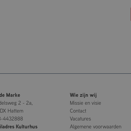
opgenomen in elk paginaverzoek op een site en wordt gebr
bezoekers-, sessie- en campagnegegevens te berekenen vo
analyserapporten van de site.
3E
.mfcdemarke.nl
1 jaar 1
Deze cookie wordt gebruikt door Google Analytics om de ses
maand
behouden.
de Marke
Wie zijn wij
elsweg 2 - 2a,
Missie en visie
 DX Hattem
Contact
8-4432888
Vacatures
ladres Kulturhus
Algemene voorwaarden