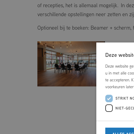
DOELGROEPZWEMMEN
of recepties, het is allemaal mogelijk. In d
verschillende opstellingen neer zetten en z
Optioneel bij te boeken: Beamer + scherm, f
Deze website
Deze website geb
u in met alle co
te accepteren. K
voorkeuren late
STRIKT N
NIET-GEC
ALLES AC