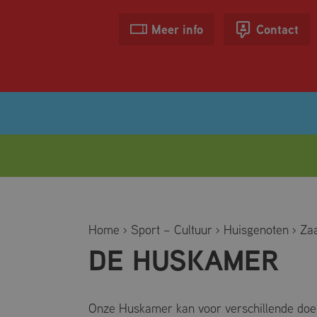
Meer info
Contact
OPENINGSTIJDEN
Home
›
Sport – Cultuur
›
Huisgenoten
›
Za
TARIEVEN
DE HUSKAMER
ZOMERACTIVITEITEN
ZWEMLESSEN
BANENZWEMMEN
Onze Huskamer kan voor verschillende doel