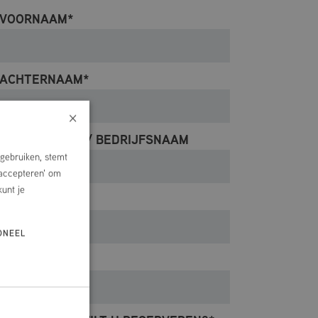
VOORNAAM
*
ACHTERNAAM
*
×
VERENIGINGS- / BEDRIJFSNAAM
gebruiken, stemt
 accepteren' om
kunt je
E-MAILADRES
*
ONEEL
TELEFOON