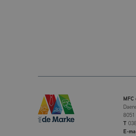
_ga_2XMEL8KM
MFC 
Daend
8051
T
03
E-mai