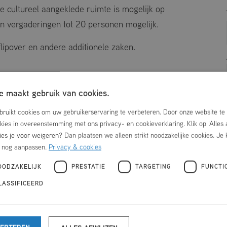
eze cultureel aangeklede ruimte is mogelijk op
ijn vergaderingen tot 20 personen mogelijk.
lipover en andere additionele zaken.
 maakt gebruik van cookies.
ruikt cookies om uw gebruikerservaring te verbeteren. Door onze website te 
okies in overeenstemming met ons privacy- en cookieverklaring. Klik op 'Alles
ies je voor weigeren? Dan plaatsen we alleen strikt noodzakelijke cookies. Je 
r nog aanpassen.
Privacy & cookies
OODZAKELIJK
PRESTATIE
TARGETING
FUNCTI
LASSIFICEERD
CEPTEREN