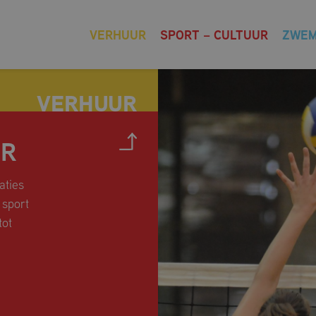
VERHUUR
SPORT – CULTUUR
ZWE
UR
aties
 sport
tot