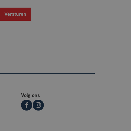
uikt om
or de
Versturen
siestatus te
Volg ons