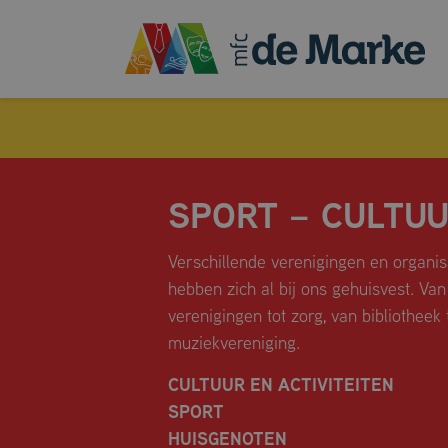
SPORT – CULTU
Verschillende verenigingen en organis
hebben zich al bij ons gehuisvest. Van
MULTIFUNCTIONELE ZAAL
verenigingen tot zorg, van bibliotheek 
FLEXRUIMTE
muziekvereniging.
HUSKAMER
CULTUUR EN ACTIVITEITEN
VERGADERRUIMTES
SPORT
DE SPORTHAL
HUISGENOTEN