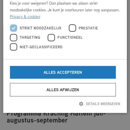
Kies je voor weigeren? Dan plaatsen we alleen strikt
noodzakelijke cookies. Je kunt je voorkeuren later nog aanpassen.
ANDER NIEUWS
Privacy & cookies
STRIKT NOODZAKELIJK
PRESTATIE
TARGETING
FUNCTIONEEL
NIET-GECLASSIFICEERD
ALLES ACCEPTEREN
ALLES AFWIJZEN
DETAILS WEERGEVEN
Programma Krachtig Hattem juli-
augustus-september
Strikt noodzakelijk
Prestatie
Targeting
Functioneel