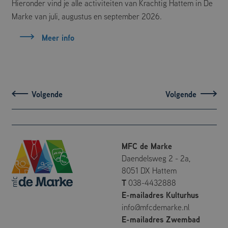
Niet-geclassificeerd
Hieronder vind je alle activiteiten van Krachtig Hattem in De
Marke van juli, augustus en september 2026.
Strikt noodzakelijke cookies maken de kernfunctionaliteiten van de website
mogelijk, zoals gebruikersaanmelding en accountbeheer. De website kan niet
Meer info
goed worden gebruikt zonder de strikt noodzakelijke cookies.
Aanbieder
/
Naam
Vervaldatum
Omschrijving
Domein
CookieScriptConsent
CookieScript
4 weken 2
Deze cookie
dagen
wordt gebruikt
mfcdemarke.nl
door de Cookie-
Script.com-
service om de
cookievoorkeuren
van bezoekers te
onthouden. De
cookie-banner
van Cookie-
MFC de Marke
Script.com is
noodzakelijk om
Daendelsweg 2 - 2a,
correct te
werken.
8051 DX Hattem
T
038-4432888
Google Privacy Policy
E-mailadres Kulturhus
info@mfcdemarke.nl
Aanbieder
/
E-mailadres Zwembad
Naam
Vervaldatum
Omschrijving
Domein