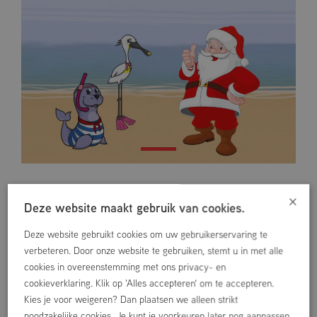
×
Deze website maakt gebruik van cookies.
Vorige
Volgende
Deze website gebruikt cookies om uw gebruikerservaring te
verbeteren. Door onze website te gebruiken, stemt u in met alle
cookies in overeenstemming met ons privacy- en
cookieverklaring. Klik op 'Alles accepteren' om te accepteren.
ANDER NIEUWS
Kies je voor weigeren? Dan plaatsen we alleen strikt
noodzakelijke cookies. Je kunt je voorkeuren later nog aanpassen.