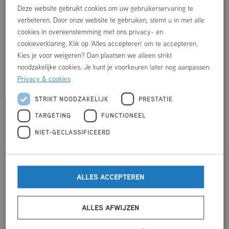
Deze website gebruikt cookies om uw gebruikerservaring te
verbeteren. Door onze website te gebruiken, stemt u in met alle
cookies in overeenstemming met ons privacy- en
cookieverklaring. Klik op 'Alles accepteren' om te accepteren.
Kies je voor weigeren? Dan plaatsen we alleen strikt
noodzakelijke cookies. Je kunt je voorkeuren later nog aanpassen.
Privacy & cookies
STRIKT NOODZAKELIJK
PRESTATIE
TARGETING
FUNCTIONEEL
NIET-GECLASSIFICEERD
Programma Krachtig Hattem juli-
ALLES ACCEPTEREN
augustus-september
ALLES AFWIJZEN
Hieronder vind je alle activiteiten van Krachtig Hattem in De
Marke van juli, augustus en september 2026.