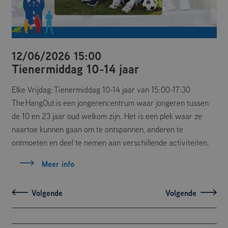
Google Privacy Policy
Aanbieder
/
Naam
Vervaldatum
Omschrijving
Domein
12/06/2026 15:00
_ga
Google LLC
1 jaar 1
Deze cookienaam
Tienermiddag 10-14 jaar
maand
is gekoppeld aan
.mfcdemarke.nl
Google Universal
Analytics - wat een
belangrijke update
Elke Vrijdag: Tienermiddag 10-14 jaar van 15:00-17:30
is van de meer
algemeen gebruikte
The HangOut is een jongerencentrum waar jongeren tussen
analyseservice van
de 10 en 23 jaar oud welkom zijn. Het is een plek waar ze
Google. Deze
cookie wordt
naartoe kunnen gaan om te ontspannen, anderen te
gebruikt om unieke
gebruikers te
ontmoeten en deel te nemen aan verschillende activiteiten.
onderscheiden
door een
willekeurig
Meer info
gegenereerd
nummer toe te
wijzen als klant-ID.
Het is opgenomen
in elk
paginaverzoek op
een site en wordt
gebruikt om
bezoekers-, sessie-