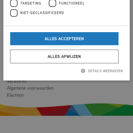
TARGETING
FUNCTIONEEL
Daendelsweg 2 - 2a,
8051 DX Hattem
NIET-GECLASSIFICEERD
T
038-4432888
E-mailadres Kulturhus
info@mfcdemarke.nl
ALLES ACCEPTEREN
E-mailadres Zwembad
receptie@mfcdemarke.nl
ALLES AFWIJZEN
Wie zijn wij
Volg ons
Missie en visie
DETAILS WEERGEVEN
Contact
Vacatures
Algemene voorwaarden
Strikt noodzakelijk
Prestatie
Targeting
Functioneel
Klachten
Niet-geclassificeerd
Strikt noodzakelijke cookies maken de kernfunctionaliteiten van de website
mogelijk, zoals gebruikersaanmelding en accountbeheer. De website kan niet
goed worden gebruikt zonder de strikt noodzakelijke cookies.
Aanbieder
/
Naam
Vervaldatum
Omschrijving
Domein