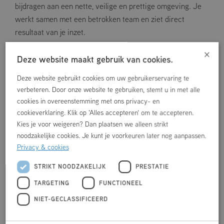
bijdragen aan een nette, veilige en prettige omgeving. Je
werkt samen met een betrokken team en ziet direct
resultaat van je inzet.
×
Ervaring is niet noodzakelijk. Handigheid, een praktische
Deze website maakt gebruik van cookies.
instelling en plezier in aanpakken vinden we het
belangrijkst. Jouw inzet, ook al is het maar een paar uur
Deze website gebruikt cookies om uw gebruikerservaring te
verbeteren. Door onze website te gebruiken, stemt u in met alle
per week of op vaste momenten, wordt enorm
cookies in overeenstemming met ons privacy- en
gewaardeerd.
cookieverklaring. Klik op 'Alles accepteren' om te accepteren.
Kies je voor weigeren? Dan plaatsen we alleen strikt
Samen zorgen we voor een mooi, verzorgd en goed
noodzakelijke cookies. Je kunt je voorkeuren later nog aanpassen.
functionerend Kulturhus & Zwembad.
Privacy & cookies
Lijkt dit iets voor jou? Mail dan naar Leonie:
STRIKT NOODZAKELIJK
PRESTATIE
lbrouwer@mfcdemarke.nl
TARGETING
FUNCTIONEEL
NIET-GECLASSIFICEERD